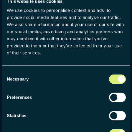
This website uses cookies
We use cookies to personalise content and ads, to
provide social media features and to analyse our traffic.
We also share information about your use of our site with
our social media, advertising and analytics partners who
may combine it with other information that you’ve
provided to them or that they’ve collected from your use
of their services.
Consent
Necessary
Selection
Ihr Experte für new
business
:
Preferences
Philippe
Thiltges
Statistics
Seit über zehn Jahren prägt Philippe die