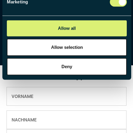
Marketing
Innovationslandschaft in der Baubranche. Er entwickelt
und realisiert strategische Innovationsprojekte und neue
Geschäftsmodelle – unter anderem mit Rubner, der
Deutschen Bahn und Kapsch. Zudem gilt er als
Allow all
ausgewiesener Experte für alternative
Finanzierungsmodelle im Immobilienbereich.
Allow selection
Philippe auf
LinkedIn
hinzufügen
Deny
Jetzt Kontakt mit Philippe aufnehmen